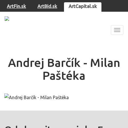
ArtFin.sk
ArtBid.sk
ArtCapital.sk
Zobra
navig
Andrej Barčík - Milan
Paštéka